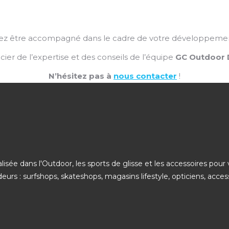
itez être accompagné dans le cadre de votre développeme
cier de l’expertise et des conseils de l’équipe
GC Outdoor D
N’hésitez pas à
nous contacter
!
ée dans l'Outdoor, les sports de glisse et les accessoires pour v
s : surfshops, skateshops, magasins lifestyle, opticiens, accessoi