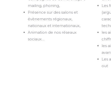
mailing, phoning,
Les 
Présence sur des salons et
(arg
évènements régionaux,
carac
nationaux et internationaux,
tech
Animation de nos réseaux
les a
sociaux…
chiff
les a
avan
Les a
out