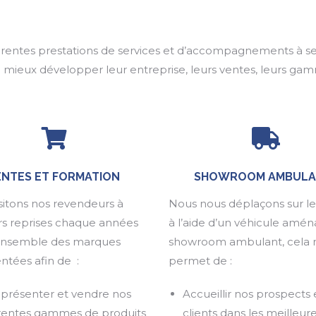
rentes prestations de services et d’accompagnements à ses
 à mieux développer leur entreprise, leurs ventes, leurs g
ENTES ET FORMATION
SHOWROOM AMBULA
sitons nos revendeurs à
Nous nous déplaçons sur le 
rs reprises chaque années
à l’aide d’un véhicule amé
’ensemble des marques
showroom ambulant, cela 
ntées afin de :
permet de :
 présenter et vendre nos
Accueillir nos prospects 
érentes gammes de produits
clients dans les meilleur