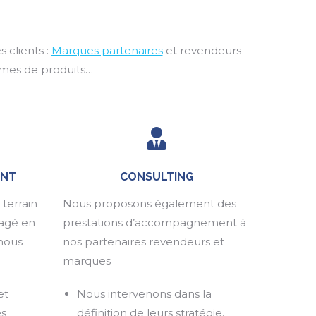
 clients :
Marques partenaires
et revendeurs
ammes de produits…
NT
CONSULTING
terrain
Nous proposons également des
nagé en
prestations d’accompagnement à
nous
nos partenaires revendeurs et
marques
et
Nous intervenons dans la
es
définition de leurs stratégie.