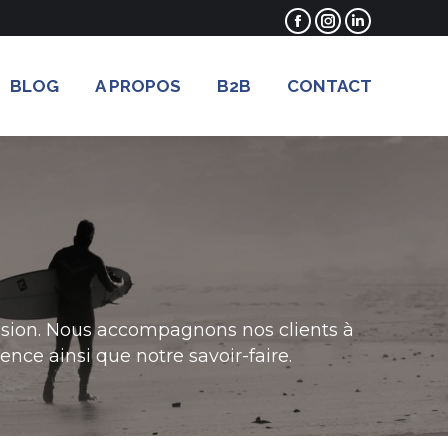
Facebook
Instagram
LinkedIn
page
page
page
opens
opens
opens
BLOG
A PROPOS
B2B
CONTACT
in
in
in
new
new
new
window
window
window
usion. Nous accompagnons nos clients à
ence ainsi que notre savoir-faire.