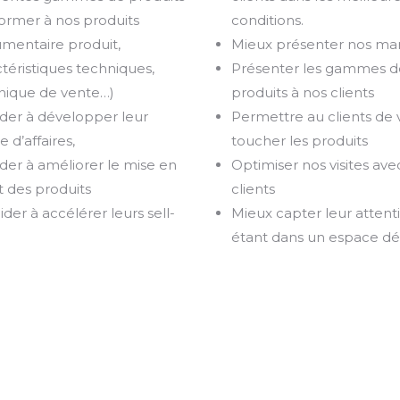
former à nos produits
conditions.
umentaire produit,
Mieux présenter nos ma
téristiques techniques,
Présenter les gammes d
nique de vente…)
produits à nos clients
ider à développer leur
Permettre au clients de v
re d’affaires,
toucher les produits
ider à améliorer le mise en
Optimiser nos visites ave
t des produits
clients
ider à accélérer leurs sell-
Mieux capter leur attent
étant dans un espace dé