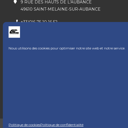
9 RUE DES HAUTS DE L'AUBANCE
49610 SAINT-MELAINE-SUR-AUBANCE
+33(0)6 75 10 16 52
Nous utilisons des cookies pour optimiser notre site web et notre service.
NEWSLETTER
Inscrivez-vous à la newsletter
pour ne manquer aucune info !
J’ai lu et j’accepte les termes et conditions
Politique de cookies
Politique de confidentialité